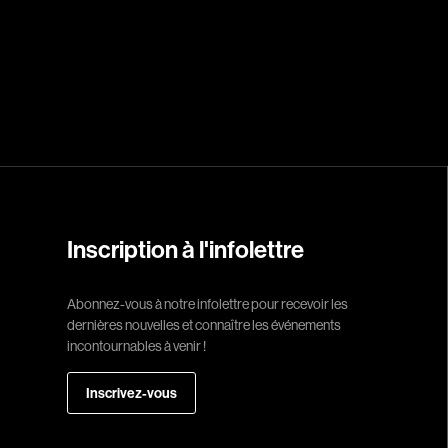
Réalisateur
(Daniel Grou) Po
Adam Camil
Adams Dominiqu
Albernhe Trembl
Aliassa Babek
Inscription à l'infolettre
Allard Gabriel
Allen Jeremy Pete
Abonnez-vous à notre infolettre pour recevoir les
dernières nouvelles et connaître les événements
Almond Paul
incontournables à venir !
André G. Laurain
Angrignon Yves
Inscrivez-vous
Antaki Joseph