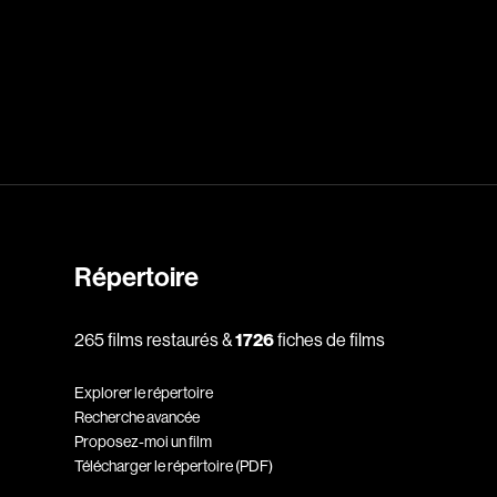
dz
Absa Moussa Sene
Adam Mark
e
Alacchi Carlo
ay Édouard
Albert Geneviève
Alkhalidey Adib
Répertoire
Allard Geneviève
r
Alleyn Jennifer
265 films restaurés &
1726
fiches de films
Anderson Michael
Explorer le répertoire
e
Angers Richard
Recherche avancée
Annaud Jean-Jacques
Proposez-moi un film
Télécharger le répertoire (PDF)
Anthian Pierre