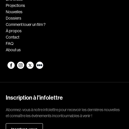
Projections
Romantiques
Science-fiction
Nouvelles
Sports
Thrillers
Dossiers
Comment louer un film ?
Western
À propos
Contact
Décennies
FAQ
About us
1920
1930
1940
1950
1960
1970
1980
1990
2000
2010
Inscription à l'infolettre
2020
Abonnez-vous à notre infolettre pour recevoir les dernières nouvelles
Réalisateur
et connaître les événements incontournables à venir !
(Daniel Grou) Podz
Absa Moussa Sene