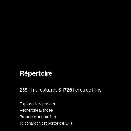
dz
Absa Moussa Sene
Adam Mark
e
Alacchi Carlo
ay Édouard
Albert Geneviève
Alkhalidey Adib
Répertoire
Allard Geneviève
r
Alleyn Jennifer
265 films restaurés &
1726
fiches de films
Anderson Michael
Explorer le répertoire
e
Angers Richard
Recherche avancée
Annaud Jean-Jacques
Proposez-moi un film
Télécharger le répertoire (PDF)
Anthian Pierre