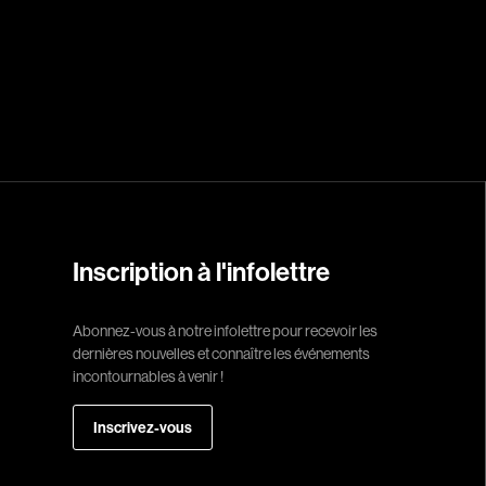
Réalisateur
(Daniel Grou) Po
Adam Camil
Adams Dominiqu
Albernhe Trembl
Aliassa Babek
Inscription à l'infolettre
Allard Gabriel
Allen Jeremy Pete
Abonnez-vous à notre infolettre pour recevoir les
dernières nouvelles et connaître les événements
Almond Paul
incontournables à venir !
André G. Laurain
Angrignon Yves
Inscrivez-vous
Antaki Joseph