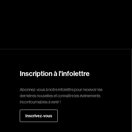
Réalisateur
(Daniel Grou) Po
Adam Camil
Adams Dominiqu
Albernhe Trembl
Aliassa Babek
Inscription à l'infolettre
Allard Gabriel
Allen Jeremy Pete
Abonnez-vous à notre infolettre pour recevoir les
dernières nouvelles et connaître les événements
Almond Paul
incontournables à venir !
André G. Laurain
Angrignon Yves
Inscrivez-vous
Antaki Joseph