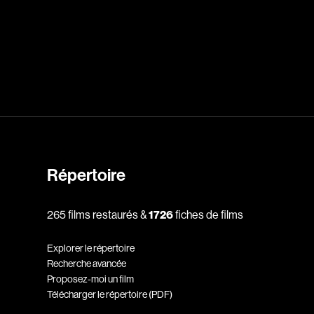
dz
Absa Moussa Sene
Adam Mark
e
Alacchi Carlo
ay Édouard
Albert Geneviève
Alkhalidey Adib
Répertoire
Allard Geneviève
r
Alleyn Jennifer
265 films restaurés &
1726
fiches de films
Anderson Michael
Explorer le répertoire
e
Angers Richard
Recherche avancée
Annaud Jean-Jacques
Proposez-moi un film
Télécharger le répertoire (PDF)
Anthian Pierre