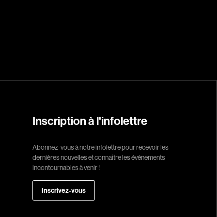
Réalisateur
(Daniel Grou) Po
Adam Camil
Adams Dominiqu
Albernhe Trembl
Aliassa Babek
Inscription à l'infolettre
Allard Gabriel
Allen Jeremy Pete
Abonnez-vous à notre infolettre pour recevoir les
dernières nouvelles et connaître les événements
Almond Paul
incontournables à venir !
André G. Laurain
Angrignon Yves
Inscrivez-vous
Antaki Joseph