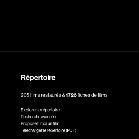
dz
Absa Moussa Sene
Adam Mark
e
Alacchi Carlo
ay Édouard
Albert Geneviève
Alkhalidey Adib
Répertoire
Allard Geneviève
r
Alleyn Jennifer
265 films restaurés &
1726
fiches de films
Anderson Michael
Explorer le répertoire
e
Angers Richard
Recherche avancée
Annaud Jean-Jacques
Proposez-moi un film
Télécharger le répertoire (PDF)
Anthian Pierre