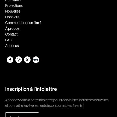
Projections
Romantiques
Science-fiction
Nouvelles
Sports
Thrillers
Dossiers
Comment louer un film ?
Western
À propos
Contact
Décennies
FAQ
About us
1920
1930
1940
1950
1960
1970
1980
1990
2000
2010
Inscription à l'infolettre
2020
Abonnez-vous à notre infolettre pour recevoir les dernières nouvelles
Réalisateur
et connaître les événements incontournables à venir !
(Daniel Grou) Podz
Absa Moussa Sene