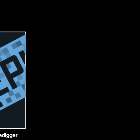
Bigras Jean-Yves
Binamé Charles
Biron Vincent
Bissett Roshell
Blanc Annick
Blatt Jeffrey
Bohdanowicz Sof
Boire Roger
Boivin Patrick
Bolduc Mario
Bonmariage Man
Bonspille Boileau
Borsos Phillip
Bouchard Mirya
vedigger
Bouchard Michel