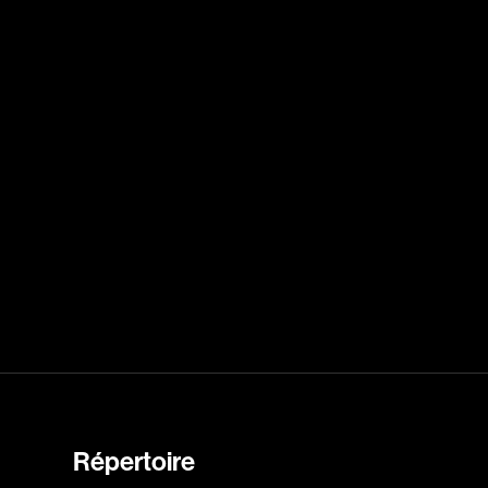
Caron Michel
ert
Carré Louise
eorges
Carrière Bruno
Carter Peter
Castillo Nardo
e
Cayer Marc
Chabot Mario
Chabot Catherine
Champagne Monique
s
Charbonneau Mélanie
Chartrand Alexandre
Chetwynd Lionel
lippe
Chica Patricia
Chif Junna
Répertoire
Chokri Monia