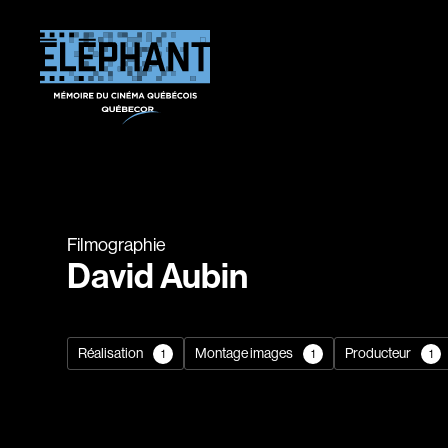
Filmographie
David Aubin
Réalisation
Montage images
Producteur
1
1
1