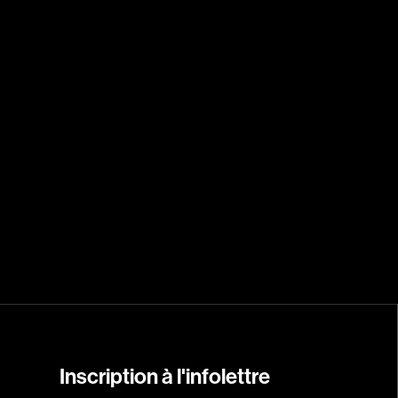
Carmody Don
Caron-Guay Hub
Carrier Louis-G
Carrière Marcel
Carthew KC
Castravelli Claud
Cayrol Jean
Chabot Jean
Chabrol Claude
Champagne Loui
Charlebois Lyne
Chartrand Alain
Chevigny Pier-Phi
Chicoine Alain
Inscription à l'infolettre
Chila Dominique