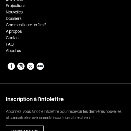
Projections
Romantiques
Science-fiction
Nouvelles
Sports
Thrillers
Dossiers
Comment louer un film ?
Western
À propos
Contact
Décennies
FAQ
About us
1920
1930
1940
1950
1960
1970
1980
1990
2000
2010
Inscription à l'infolettre
2020
Abonnez-vous à notre infolettre pour recevoir les dernières nouvelles
Réalisateur
et connaître les événements incontournables à venir !
(Daniel Grou) Podz
Absa Moussa Sene