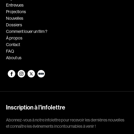
Entrevues
Romantiques
Science-fiction
Projections
Sports
Thrillers
Nouvelles
Dossiers
Western
Comment louer un film ?
À propos
Décennies
Contact
FAQ
1920
1930
About us
1940
1950
1960
1970
1980
1990
2000
2010
2020
Inscription à l'infolettre
Réalisateur
Abonnez-vous à notre infolettre pour recevoir les dernières nouvelles
et connaître les événements incontournables à venir !
(Daniel Grou) Podz
Absa Moussa Sene