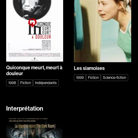
Explorer par
Genres
Action
Amateurs
Animation
Art
Aventure
Biographiques
Comédies
Comédies musicales
Quiconque meurt, meurt à
Les siamoises
Documentaires
Drames
douleur
1999
Fiction
Science-fiction
Érotiques
Étudiants
1998
Fiction
Indépendants
Famille
Fantastiques
Fiction
Guerre
Interprétation
Historiques
Horreur
Indépendants
Jeunesse
Musicaux
Policiers