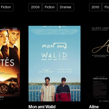
Fiction
2009
Fiction
Drames
2010
Fic
Films, personnes, entrevues, bandes annonces ...
Réalisateur
(Daniel Grou) Po
Adam Camil
Adams Dominiqu
Albernhe Trembl
Aliassa Babek
Allard Gabriel
Allen Jeremy Pete
Almond Paul
André G. Laurain
Angrignon Yves
Antaki Joseph
Mon ami Walid
Aline