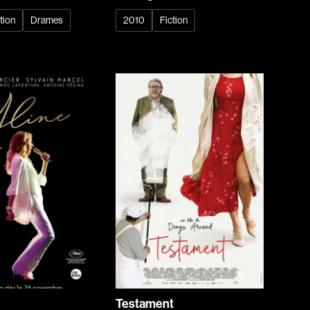
tion
Drames
2010
Fiction
dz
Absa Moussa Sene
Adam Mark
e
Alacchi Carlo
ay Édouard
Albert Geneviève
Alkhalidey Adib
Allard Geneviève
r
Alleyn Jennifer
Anderson Michael
e
Angers Richard
Annaud Jean-Jacques
Anthian Pierre
Testament