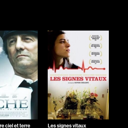
Horreur
Jeunesse
Policiers
Science-fiction
Thrillers
1930
1950
1970
1990
2010
re ciel et terre
Les signes vitaux