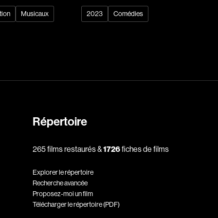
rés
Arcand Paul
tion
Musicaux
2023
Comédies
Archambault Louise
ain
Arsenault Mychel
es Philippe
Arsin Jean
Asselin Olivier
nçois
Attenborough Richard
Aubin David
Audy Michel
Répertoire
ic
Ayotte Zachary
Baillargeon Paule
265 films restaurés &
1726
fiches de films
o
Ball Ara
Explorer le répertoire
Barbancourt Marie Ange
Recherche avancée
Barbeau Manon
Proposez-moi un film
Télécharger le répertoire (PDF)
e Anaïs
Baric Nancy