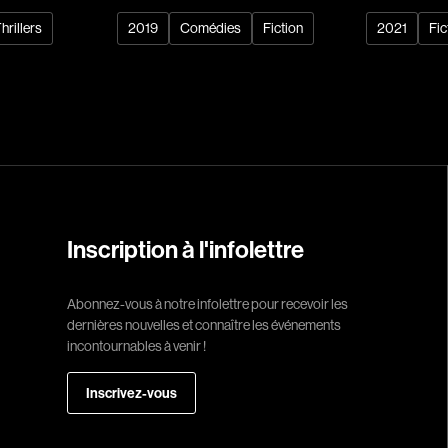
Arango Juan And
hrillers
2019
Comédies
Fiction
2021
Fic
Arcand Denys
Archambault Sylv
Arseneau Bussièr
Arson Ann
Asselin Jean-Fra
Aubert Robin
Aubry François
Inscription à l'infolettre
Aurtenèche Albér
Azzopardi Mario
Abonnez-vous à notre infolettre pour recevoir les
dernières nouvelles et connaître les événements
Baldi Gian Vittori
incontournables à venir !
Barabé Charles
Barbeau Paul
Inscrivez-vous
Barbeau-Lavalett