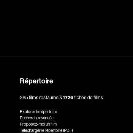
dz
Absa Moussa Sene
Adam Mark
e
Alacchi Carlo
ay Édouard
Albert Geneviève
Alkhalidey Adib
Allard Geneviève
r
Alleyn Jennifer
Répertoire
Anderson Michael
e
Angers Richard
265 films restaurés &
1726
fiches de films
Annaud Jean-Jacques
Explorer le répertoire
Anthian Pierre
Recherche avancée
Proposez-moi un film
rés
Arcand Paul
Télécharger le répertoire (PDF)