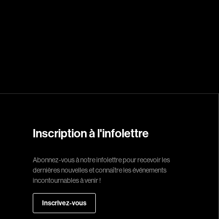
Réalisateur
(Daniel Grou) Po
Adam Camil
Adams Dominiqu
Albernhe Trembl
Aliassa Babek
Allard Gabriel
Allen Jeremy Pete
Inscription à l'infolettre
Almond Paul
André G. Laurain
Abonnez-vous à notre infolettre pour recevoir les
dernières nouvelles et connaître les événements
Angrignon Yves
incontournables à venir !
Antaki Joseph
Inscrivez-vous
Arango Juan And