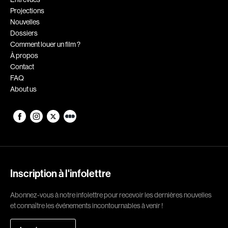
Projections
Romantiques
Science-fiction
Nouvelles
Sports
Thrillers
Dossiers
Comment louer un film ?
Western
À propos
Contact
Décennies
FAQ
About us
1920
1930
1940
1950
1960
1970
1980
1990
2000
2010
Inscription à l'infolettre
2020
Abonnez-vous à notre infolettre pour recevoir les dernières nouvelles
Réalisateur
et connaître les événements incontournables à venir !
(Daniel Grou) Podz
Absa Moussa Sene