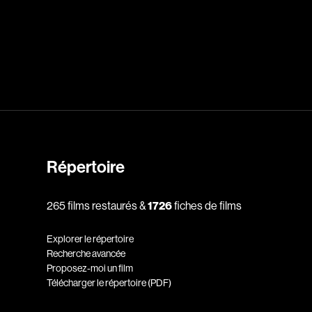
dz
Absa Moussa Sene
Adam Mark
e
Alacchi Carlo
ay Édouard
Albert Geneviève
Alkhalidey Adib
Allard Geneviève
Répertoire
r
Alleyn Jennifer
265 films restaurés &
1726
fiches de films
Anderson Michael
e
Angers Richard
Explorer le répertoire
Annaud Jean-Jacques
Recherche avancée
Proposez-moi un film
Anthian Pierre
Télécharger le répertoire (PDF)
rés
Arcand Paul