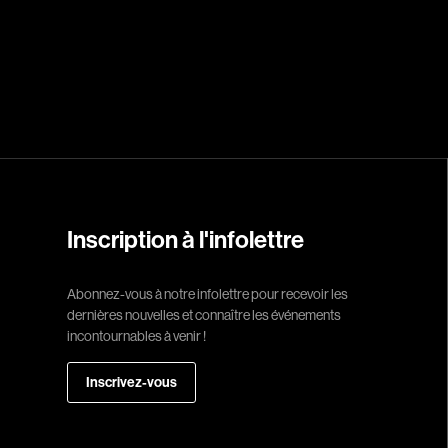
Réalisateur
(Daniel Grou) Po
Adam Camil
Adams Dominiqu
Albernhe Trembl
Aliassa Babek
Allard Gabriel
Inscription à l'infolettre
Allen Jeremy Pete
Abonnez-vous à notre infolettre pour recevoir les
Almond Paul
dernières nouvelles et connaître les événements
André G. Laurain
incontournables à venir !
Angrignon Yves
Inscrivez-vous
Antaki Joseph
Arango Juan And