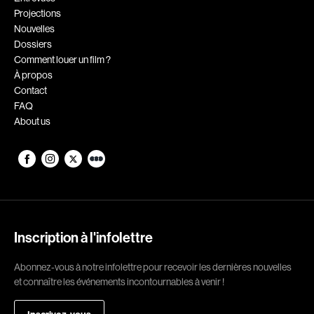
Projections
Romantiques
Science-fiction
Nouvelles
Sports
Thrillers
Dossiers
Comment louer un film ?
Western
À propos
Contact
Décennies
FAQ
About us
1920
1930
1940
1950
1960
1970
1980
1990
2000
2010
Inscription à l'infolettre
2020
Abonnez-vous à notre infolettre pour recevoir les dernières nouvelles
Réalisateur
et connaître les événements incontournables à venir !
(Daniel Grou) Podz
Absa Moussa Sene