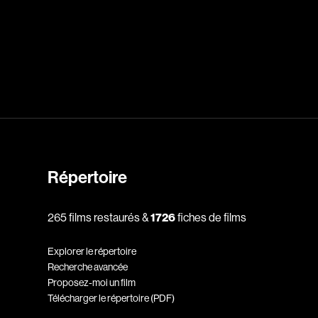
dz
Absa Moussa Sene
Adam Mark
e
Alacchi Carlo
ay Édouard
Albert Geneviève
Alkhalidey Adib
Répertoire
Allard Geneviève
r
Alleyn Jennifer
265 films restaurés &
1726
fiches de films
Anderson Michael
Explorer le répertoire
e
Angers Richard
Recherche avancée
Annaud Jean-Jacques
Proposez-moi un film
Télécharger le répertoire (PDF)
Anthian Pierre