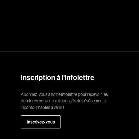
Réalisateur
(Daniel Grou) Po
Adam Camil
Adams Dominiqu
Albernhe Trembl
Aliassa Babek
Inscription à l'infolettre
Allard Gabriel
Allen Jeremy Pete
Abonnez-vous à notre infolettre pour recevoir les
dernières nouvelles et connaître les événements
Almond Paul
incontournables à venir !
André G. Laurain
Angrignon Yves
Inscrivez-vous
Antaki Joseph