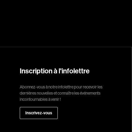
Réalisateur
(Daniel Grou) Po
Adam Camil
Adams Dominiqu
Albernhe Trembl
Aliassa Babek
Allard Gabriel
Inscription à l'infolettre
Allen Jeremy Pete
Abonnez-vous à notre infolettre pour recevoir les
Almond Paul
dernières nouvelles et connaître les événements
André G. Laurain
incontournables à venir !
Angrignon Yves
Inscrivez-vous
Antaki Joseph
Arango Juan And