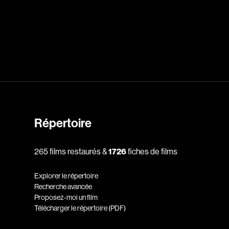
dz
Absa Moussa Sene
Adam Mark
e
Alacchi Carlo
ay Édouard
Albert Geneviève
Alkhalidey Adib
Allard Geneviève
Répertoire
r
Alleyn Jennifer
265 films restaurés &
1726
fiches de films
Anderson Michael
e
Angers Richard
Explorer le répertoire
Annaud Jean-Jacques
Recherche avancée
Proposez-moi un film
Anthian Pierre
Télécharger le répertoire (PDF)
rés
Arcand Paul