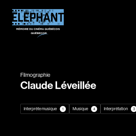
Filmographie
Claude Léveillée
Interprète musique
Musique
Interprétation
1
4
3