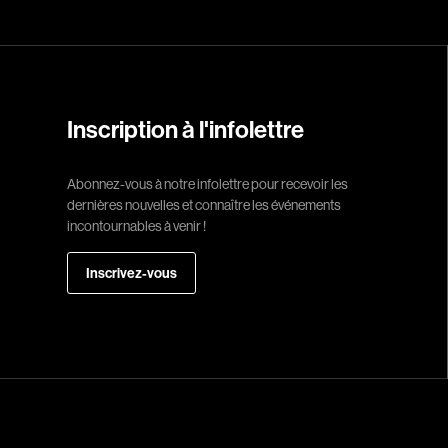
Bernier Jean-Pau
Bertalan Attila
Bigras Jean-Yves
Binamé Charles
Inscription à l'infolettre
Biron Vincent
Bissett Roshell
Abonnez-vous à notre infolettre pour recevoir les
Blanc Annick
dernières nouvelles et connaître les événements
incontournables à venir !
Blatt Jeffrey
Bohdanowicz Sof
Inscrivez-vous
Boire Roger
Boivin Patrick
Bolduc Mario
Bonmariage Man
Bonspille Boileau