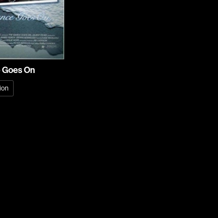
rés
Arcand Paul
Archambault Louise
ain
Arsenault Mychel
es Philippe
Arsin Jean
Asselin Olivier
 Goes On
nçois
Attenborough Richard
ion
Aubin David
Audy Michel
ic
Ayotte Zachary
Baillargeon Paule
o
Ball Ara
Barbancourt Marie Ange
Barbeau Manon
e Anaïs
Baric Nancy