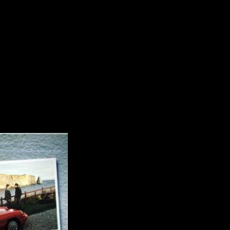
dz
Absa Moussa Sene
Adam Mark
e
Alacchi Carlo
ay Édouard
Albert Geneviève
Alkhalidey Adib
Allard Geneviève
r
Alleyn Jennifer
Anderson Michael
e
Angers Richard
Annaud Jean-Jacques
Anthian Pierre