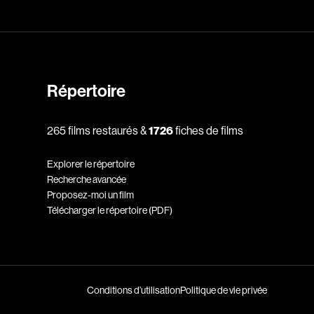
l
Berry Tom
Bérubé Claude
Bigras Dan
Binisti Thierry
Répertoire
Bisaillon Marc
Bissonnette Jean
265 films restaurés &
1726
fiches de films
Blanchard André
Blouin François
Explorer le répertoire
Recherche avancée
ia
Bohringer Richard
Proposez-moi un film
Boisvert Simon
Télécharger le répertoire (PDF)
Bolduc Nicolas
Bonello Bertrand
u
Bonnière René
Conditions d’utilisation
Politique de vie privée
 Sonia
Bordeleau Francis