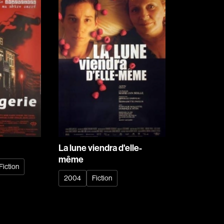
Barichello Rudy
Barilliet France
Barrilliet Fabrice
Barzman Paolo
Bastien Jephté
Beaudin Jean
Beaudry Diane
Beaulieu Renée
Bédard Marcotte
La lune viendra d'elle-
Bélanger Fernan
même
Benoit Jacques W
Fiction
2004
Fiction
Bensaddek Bachi
Bergman Marta
Bernasconi Fulvi