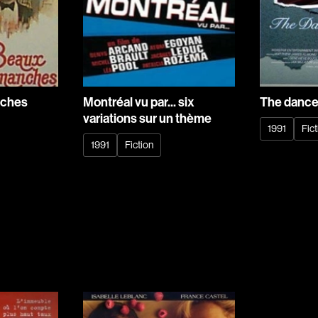
Arango Juan And
Arcand Denys
Archambault Sylv
Arseneau Bussièr
Arson Ann
nches
Montréal vu par... six
The dance
variations sur un thème
Asselin Jean-Fra
1991
Fict
Aubert Robin
1991
Fiction
Aubry François
Aurtenèche Albér
Azzopardi Mario
Baldi Gian Vittori
Barabé Charles
Barbeau Paul
Barbeau-Lavalett