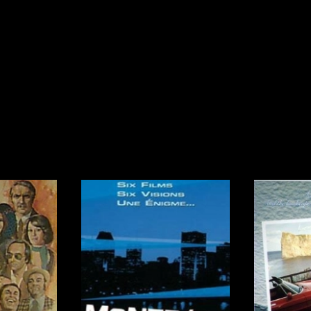
Réalisateur
(Daniel Grou) Po
Adam Camil
Adams Dominiqu
Albernhe Trembl
Aliassa Babek
Allard Gabriel
Allen Jeremy Pete
Almond Paul
André G. Laurain
Recherche par mots-clés
Angrignon Yves
Films, personnes, entrevues, bandes annonces ...
Antaki Joseph