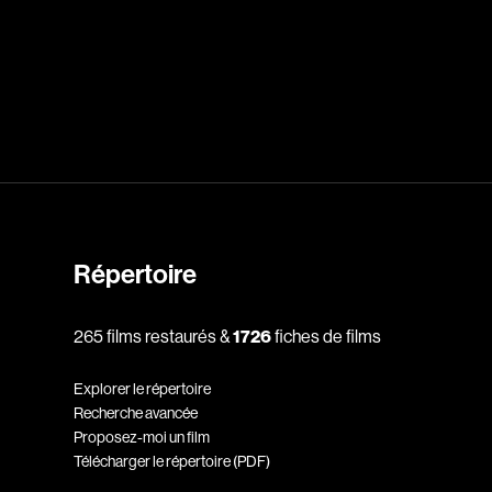
dz
Absa Moussa Sene
Adam Mark
e
Alacchi Carlo
ay Édouard
Albert Geneviève
Alkhalidey Adib
Répertoire
Allard Geneviève
r
Alleyn Jennifer
265 films restaurés &
1726
fiches de films
Anderson Michael
Explorer le répertoire
e
Angers Richard
Recherche avancée
Annaud Jean-Jacques
Proposez-moi un film
Télécharger le répertoire (PDF)
Anthian Pierre