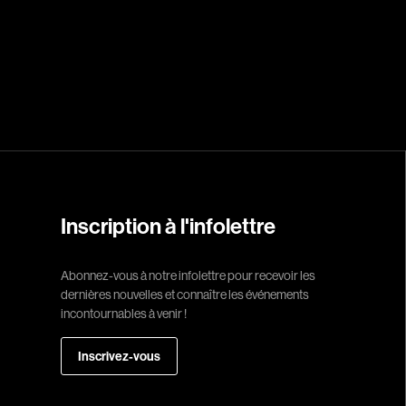
Réalisateur
(Daniel Grou) Po
Adam Camil
Adams Dominiqu
Albernhe Trembl
Aliassa Babek
Inscription à l'infolettre
Allard Gabriel
Allen Jeremy Pete
Abonnez-vous à notre infolettre pour recevoir les
dernières nouvelles et connaître les événements
Almond Paul
incontournables à venir !
André G. Laurain
Angrignon Yves
Inscrivez-vous
Antaki Joseph