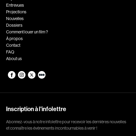
Entrevues
Romantiques
Science-fiction
Projections
Sports
Thrillers
Nouvelles
Dossiers
Western
Comment louer un film ?
À propos
Décennies
Contact
FAQ
1920
1930
About us
1940
1950
1960
1970
1980
1990
2000
2010
2020
Inscription à l'infolettre
Réalisateur
Abonnez-vous à notre infolettre pour recevoir les dernières nouvelles
et connaître les événements incontournables à venir !
(Daniel Grou) Podz
Absa Moussa Sene