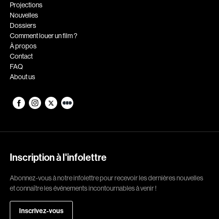
Romantiques
Science-fiction
Projections
Nouvelles
Sports
Thrillers
Dossiers
Western
Comment louer un film ?
À propos
Décennies
Contact
FAQ
1920
1930
About us
1940
1950
1960
1970
1980
1990
2000
2010
2020
Inscription à l'infolettre
Réalisateur
Abonnez-vous à notre infolettre pour recevoir les dernières nouvelles
et connaître les événements incontournables à venir !
(Daniel Grou) Podz
Absa Moussa Sene
Adam Camil
Adam Mark
Inscrivez-vous