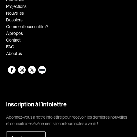
Projections
Romantiques
Science-fiction
Nouvelles
Sports
Thrillers
Dossiers
Comment louer un film ?
Western
À propos
Contact
Décennies
FAQ
About us
1920
1930
1940
1950
1960
1970
1980
1990
2000
2010
Inscription à l'infolettre
2020
Abonnez-vous à notre infolettre pour recevoir les dernières nouvelles
Réalisateur
et connaître les événements incontournables à venir !
(Daniel Grou) Podz
Absa Moussa Sene