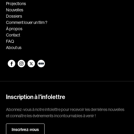
Romantiques
Science-fiction
Projections
Nouvelles
Sports
Thrillers
Dossiers
Western
Comment louer un film ?
À propos
Décennies
Contact
FAQ
1920
1930
About us
1940
1950
1960
1970
1980
1990
2000
2010
2020
Inscription à l'infolettre
Réalisateur
Abonnez-vous à notre infolettre pour recevoir les dernières nouvelles
et connaître les événements incontournables à venir !
(Daniel Grou) Podz
Absa Moussa Sene
Adam Camil
Adam Mark
Inscrivez-vous