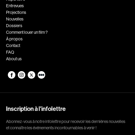
Entrevues
Romantiques
Science-fiction
Projections
Sports
Thrillers
Nouvelles
Dossiers
Western
Comment louer un film ?
À propos
Décennies
Contact
FAQ
1920
1930
About us
1940
1950
1960
1970
1980
1990
2000
2010
2020
Inscription à l'infolettre
Réalisateur
Abonnez-vous à notre infolettre pour recevoir les dernières nouvelles
et connaître les événements incontournables à venir !
(Daniel Grou) Podz
Absa Moussa Sene