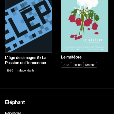
Explorer par
Genres
Action
Amateurs
Animation
Art
Aventure
Biographiques
Comédies
Comédies musicales
Le météore
L' âge des images 5 : La
Passion de l'innocence
Documentaires
Drames
2013
Fiction
Drames
1995
Indépendants
Érotiques
Étudiants
Famille
Fantastiques
Fiction
Guerre
Historiques
Horreur
Recherche par mots-clés
Éléphant
Indépendants
Jeunesse
Films, personnes, entrevues, bandes annonces ...
Musicaux
Policiers
Répertoire