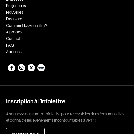
Projections
Romantiques
Science-fiction
Nouvelles
Sports
Thrillers
Dossiers
Comment louer un film ?
Western
À propos
Contact
Décennies
FAQ
About us
1920
1930
1940
1950
1960
1970
1980
1990
2000
2010
Inscription à l'infolettre
2020
Abonnez-vous à notre infolettre pour recevoir les dernières nouvelles
Réalisateur
et connaître les événements incontournables à venir !
(Daniel Grou) Podz
Absa Moussa Sene