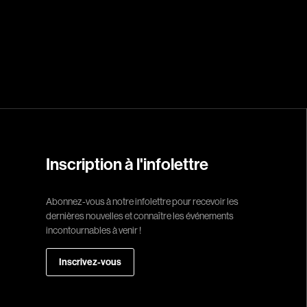
Réalisateur
(Daniel Grou) Po
Adam Camil
Adams Dominiqu
Albernhe Trembl
Aliassa Babek
Allard Gabriel
Inscription à l'infolettre
Allen Jeremy Pete
Abonnez-vous à notre infolettre pour recevoir les
Almond Paul
dernières nouvelles et connaître les événements
André G. Laurain
incontournables à venir !
Angrignon Yves
Inscrivez-vous
Antaki Joseph
Arango Juan And