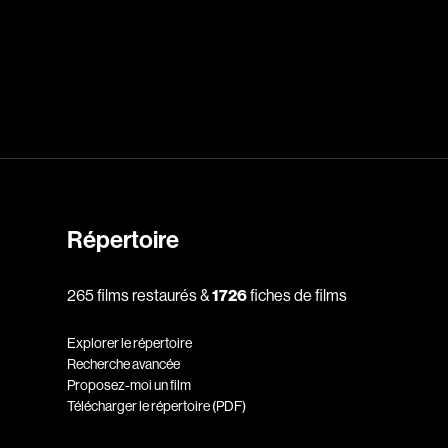
dz
Absa Moussa Sene
Adam Mark
e
Alacchi Carlo
ay Édouard
Albert Geneviève
Alkhalidey Adib
Allard Geneviève
Répertoire
r
Alleyn Jennifer
265 films restaurés &
1726
fiches de films
Anderson Michael
e
Angers Richard
Explorer le répertoire
Annaud Jean-Jacques
Recherche avancée
Proposez-moi un film
Anthian Pierre
Télécharger le répertoire (PDF)
rés
Arcand Paul