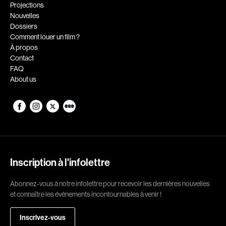
Romantiques
Science-fiction
Projections
Nouvelles
Sports
Thrillers
Dossiers
Western
Comment louer un film ?
À propos
Décennies
Contact
FAQ
1920
1930
About us
1940
1950
1960
1970
1980
1990
2000
2010
2020
Inscription à l'infolettre
Réalisateur
Abonnez-vous à notre infolettre pour recevoir les dernières nouvelles
et connaître les événements incontournables à venir !
(Daniel Grou) Podz
Absa Moussa Sene
Adam Camil
Adam Mark
Inscrivez-vous