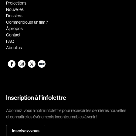
Romantiques
Science-fiction
Projections
Nouvelles
Sports
Thrillers
Dossiers
Western
Comment louer un film ?
À propos
Décennies
Contact
FAQ
1920
1930
About us
1940
1950
1960
1970
1980
1990
2000
2010
2020
Inscription à l'infolettre
Réalisateur
Abonnez-vous à notre infolettre pour recevoir les dernières nouvelles
et connaître les événements incontournables à venir !
(Daniel Grou) Podz
Absa Moussa Sene
Adam Camil
Adam Mark
Inscrivez-vous