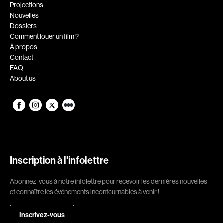
Romantiques
Science-fiction
Projections
Nouvelles
Sports
Thrillers
Dossiers
Western
Comment louer un film ?
À propos
Décennies
Contact
FAQ
1920
1930
About us
1940
1950
1960
1970
1980
1990
2000
2010
2020
Inscription à l'infolettre
Réalisateur
Abonnez-vous à notre infolettre pour recevoir les dernières nouvelles
et connaître les événements incontournables à venir !
(Daniel Grou) Podz
Absa Moussa Sene
Adam Camil
Adam Mark
Inscrivez-vous