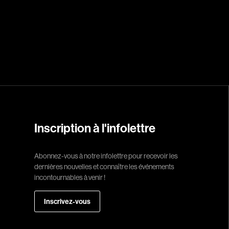
Réalisateur
(Daniel Grou) Po
Adam Camil
Adams Dominiqu
Albernhe Trembl
Aliassa Babek
Inscription à l'infolettre
Allard Gabriel
Allen Jeremy Pete
Abonnez-vous à notre infolettre pour recevoir les
dernières nouvelles et connaître les événements
Almond Paul
incontournables à venir !
André G. Laurain
Angrignon Yves
Inscrivez-vous
Antaki Joseph