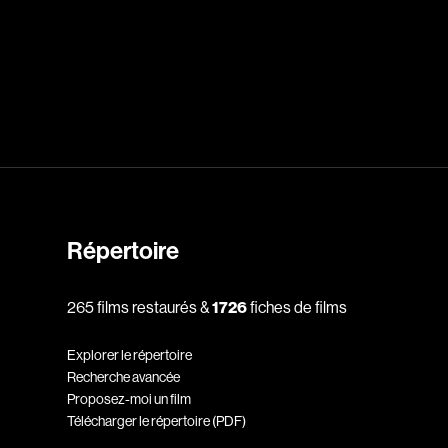
dz
Absa Moussa Sene
Adam Mark
e
Alacchi Carlo
ay Édouard
Albert Geneviève
Alkhalidey Adib
Répertoire
Allard Geneviève
r
Alleyn Jennifer
265 films restaurés &
1726
fiches de films
Anderson Michael
Explorer le répertoire
e
Angers Richard
Recherche avancée
Annaud Jean-Jacques
Proposez-moi un film
Télécharger le répertoire (PDF)
Anthian Pierre