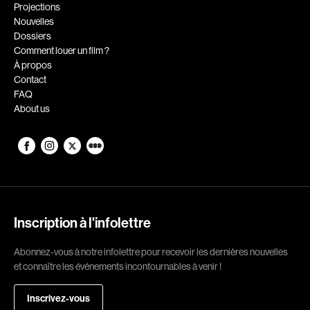
Romantiques
Science-fiction
Projections
Nouvelles
Sports
Thrillers
Dossiers
Western
Comment louer un film ?
À propos
Décennies
Contact
FAQ
1920
1930
About us
1940
1950
1960
1970
1980
1990
2000
2010
2020
Inscription à l'infolettre
Réalisateur
Abonnez-vous à notre infolettre pour recevoir les dernières nouvelles
et connaître les événements incontournables à venir !
(Daniel Grou) Podz
Absa Moussa Sene
Adam Camil
Adam Mark
Inscrivez-vous