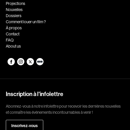
Romantiques
Science-fiction
Projections
Nouvelles
Sports
Thrillers
Dossiers
Western
Comment louer un film ?
À propos
Décennies
Contact
FAQ
1920
1930
About us
1940
1950
1960
1970
1980
1990
2000
2010
2020
Inscription à l'infolettre
Réalisateur
Abonnez-vous à notre infolettre pour recevoir les dernières nouvelles
et connaître les événements incontournables à venir !
(Daniel Grou) Podz
Absa Moussa Sene
Adam Camil
Adam Mark
Inscrivez-vous