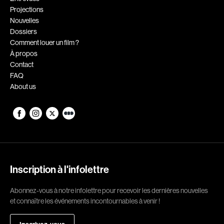
Projections
Romantiques
Science-fiction
Nouvelles
Sports
Thrillers
Dossiers
Comment louer un film ?
Western
À propos
Contact
Décennies
FAQ
About us
1920
1930
1940
1950
1960
1970
1980
1990
2000
2010
Inscription à l'infolettre
2020
Abonnez-vous à notre infolettre pour recevoir les dernières nouvelles
Réalisateur
et connaître les événements incontournables à venir !
(Daniel Grou) Podz
Absa Moussa Sene