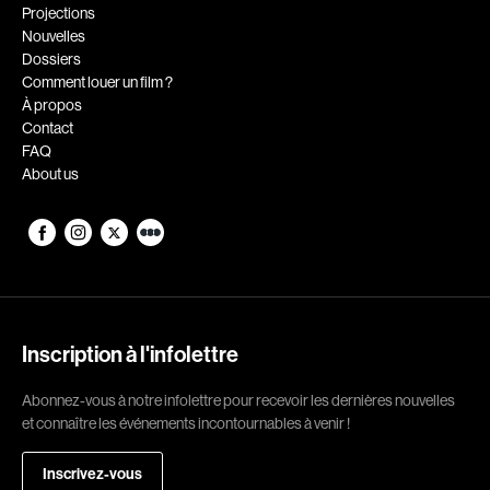
Romantiques
Science-fiction
Projections
Nouvelles
Sports
Thrillers
Dossiers
Western
Comment louer un film ?
À propos
Décennies
Contact
FAQ
1920
1930
About us
1940
1950
1960
1970
1980
1990
2000
2010
2020
Inscription à l'infolettre
Réalisateur
Abonnez-vous à notre infolettre pour recevoir les dernières nouvelles
et connaître les événements incontournables à venir !
(Daniel Grou) Podz
Absa Moussa Sene
Adam Camil
Adam Mark
Inscrivez-vous