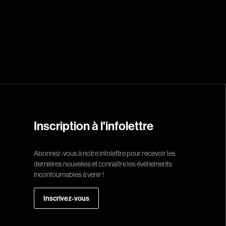
Réalisateur
(Daniel Grou) Po
Adam Camil
Adams Dominiqu
Albernhe Trembl
Aliassa Babek
Inscription à l'infolettre
Allard Gabriel
Allen Jeremy Pete
Abonnez-vous à notre infolettre pour recevoir les
dernières nouvelles et connaître les événements
Almond Paul
incontournables à venir !
André G. Laurain
Angrignon Yves
Inscrivez-vous
Antaki Joseph