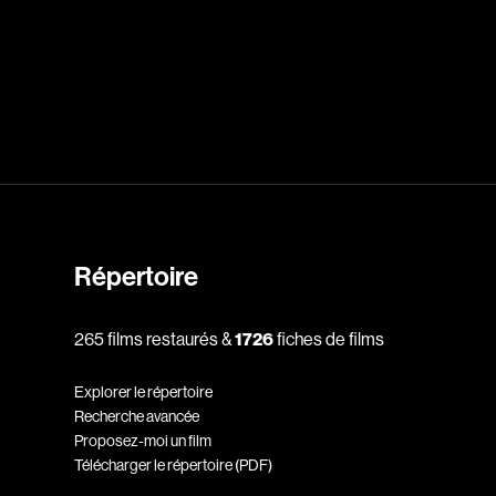
dz
Absa Moussa Sene
Adam Mark
e
Alacchi Carlo
ay Édouard
Albert Geneviève
Alkhalidey Adib
Répertoire
Allard Geneviève
r
Alleyn Jennifer
265 films restaurés &
1726
fiches de films
Anderson Michael
Explorer le répertoire
e
Angers Richard
Recherche avancée
Annaud Jean-Jacques
Proposez-moi un film
Télécharger le répertoire (PDF)
Anthian Pierre