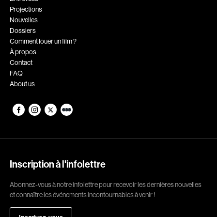
Projections
Romantiques
Science-fiction
Nouvelles
Sports
Thrillers
Dossiers
Comment louer un film ?
Western
À propos
Contact
Décennies
FAQ
About us
1920
1930
1940
1950
1960
1970
1980
1990
2000
2010
Inscription à l'infolettre
2020
Abonnez-vous à notre infolettre pour recevoir les dernières nouvelles
Réalisateur
et connaître les événements incontournables à venir !
(Daniel Grou) Podz
Absa Moussa Sene