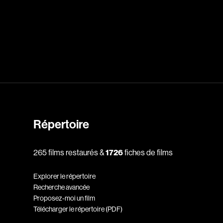
dz
Absa Moussa Sene
Adam Mark
e
Alacchi Carlo
ay Édouard
Albert Geneviève
Alkhalidey Adib
Répertoire
Allard Geneviève
r
Alleyn Jennifer
265 films restaurés &
1726
fiches de films
Anderson Michael
Explorer le répertoire
e
Angers Richard
Recherche avancée
Annaud Jean-Jacques
Proposez-moi un film
Télécharger le répertoire (PDF)
Anthian Pierre