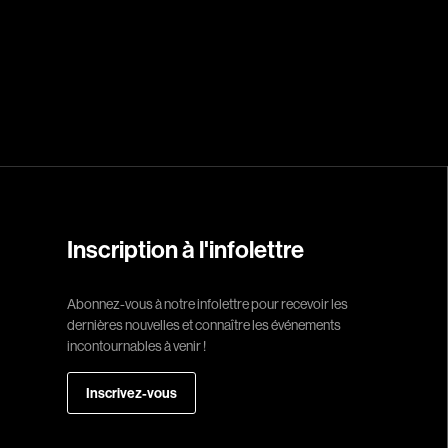
Réalisateur
(Daniel Grou) Po
Adam Camil
Adams Dominiqu
Albernhe Trembl
Aliassa Babek
Inscription à l'infolettre
Allard Gabriel
Allen Jeremy Pete
Abonnez-vous à notre infolettre pour recevoir les
dernières nouvelles et connaître les événements
Almond Paul
incontournables à venir !
André G. Laurain
Angrignon Yves
Inscrivez-vous
Antaki Joseph