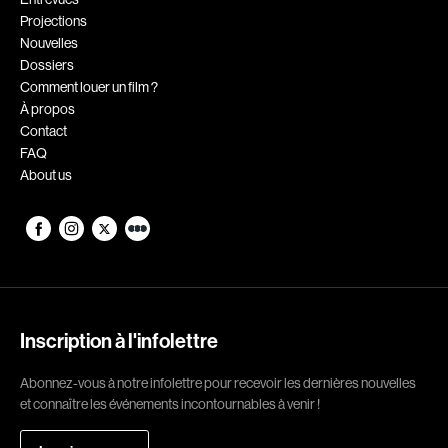
Projections
Romantiques
Science-fiction
Nouvelles
Sports
Thrillers
Dossiers
Comment louer un film ?
Western
À propos
Contact
Décennies
FAQ
About us
1920
1930
1940
1950
1960
1970
1980
1990
2000
2010
Inscription à l'infolettre
2020
Abonnez-vous à notre infolettre pour recevoir les dernières nouvelles
Réalisateur
et connaître les événements incontournables à venir !
(Daniel Grou) Podz
Absa Moussa Sene