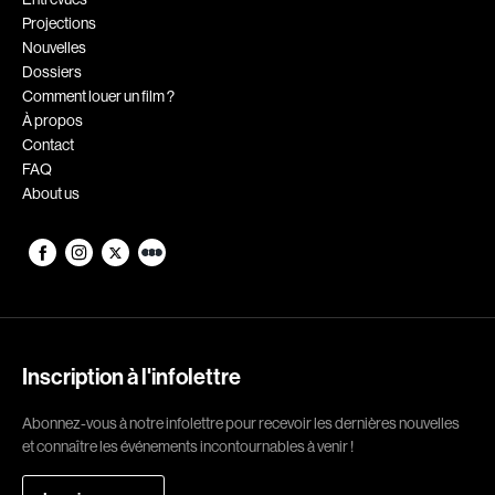
Projections
Romantiques
Science-fiction
Nouvelles
Sports
Thrillers
Dossiers
Comment louer un film ?
Western
À propos
Contact
Décennies
FAQ
About us
1920
1930
1940
1950
1960
1970
1980
1990
2000
2010
Inscription à l'infolettre
2020
Abonnez-vous à notre infolettre pour recevoir les dernières nouvelles
Réalisateur
et connaître les événements incontournables à venir !
(Daniel Grou) Podz
Absa Moussa Sene