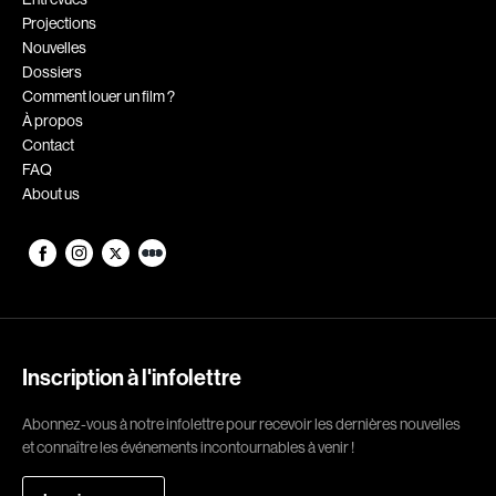
Projections
Romantiques
Science-fiction
Nouvelles
Sports
Thrillers
Dossiers
Comment louer un film ?
Western
À propos
Contact
Décennies
FAQ
About us
1920
1930
1940
1950
1960
1970
1980
1990
2000
2010
Inscription à l'infolettre
2020
Abonnez-vous à notre infolettre pour recevoir les dernières nouvelles
Réalisateur
et connaître les événements incontournables à venir !
(Daniel Grou) Podz
Absa Moussa Sene