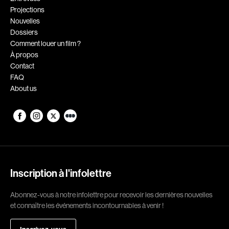
Projections
Romantiques
Science-fiction
Nouvelles
Sports
Thrillers
Dossiers
Comment louer un film ?
Western
À propos
Contact
Décennies
FAQ
About us
1920
1930
1940
1950
1960
1970
1980
1990
2000
2010
Inscription à l'infolettre
2020
Abonnez-vous à notre infolettre pour recevoir les dernières nouvelles
Réalisateur
et connaître les événements incontournables à venir !
(Daniel Grou) Podz
Absa Moussa Sene