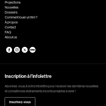
Romantiques
Science-fiction
Projections
Nouvelles
Sports
Thrillers
Dossiers
Western
Comment louer un film ?
À propos
Décennies
Contact
FAQ
1920
1930
About us
1940
1950
1960
1970
1980
1990
2000
2010
2020
Inscription à l'infolettre
Réalisateur
Abonnez-vous à notre infolettre pour recevoir les dernières nouvelles
et connaître les événements incontournables à venir !
(Daniel Grou) Podz
Absa Moussa Sene
Adam Camil
Adam Mark
Inscrivez-vous