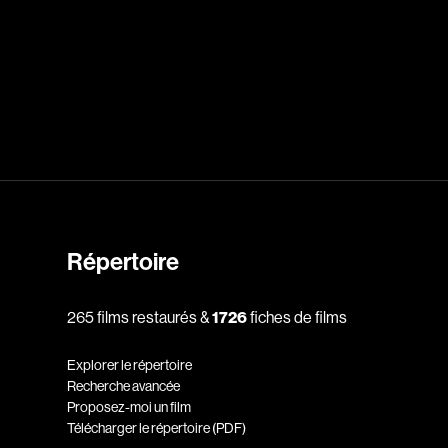
dz
Absa Moussa Sene
Adam Mark
e
Alacchi Carlo
ay Édouard
Albert Geneviève
Alkhalidey Adib
Allard Geneviève
Répertoire
r
Alleyn Jennifer
Anderson Michael
265 films restaurés &
1726
fiches de films
e
Angers Richard
Annaud Jean-Jacques
Explorer le répertoire
Recherche avancée
Anthian Pierre
Proposez-moi un film
rés
Arcand Paul
Télécharger le répertoire (PDF)