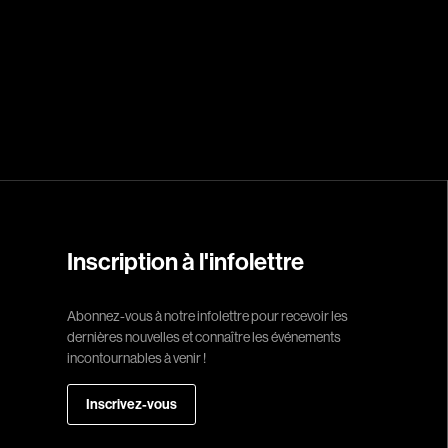
Réalisateur
(Daniel Grou) Po
Adam Camil
Adams Dominiqu
Albernhe Trembl
Aliassa Babek
Allard Gabriel
Inscription à l'infolettre
Allen Jeremy Pete
Almond Paul
Abonnez-vous à notre infolettre pour recevoir les
André G. Laurain
dernières nouvelles et connaître les événements
Angrignon Yves
incontournables à venir !
Antaki Joseph
Inscrivez-vous
Arango Juan And