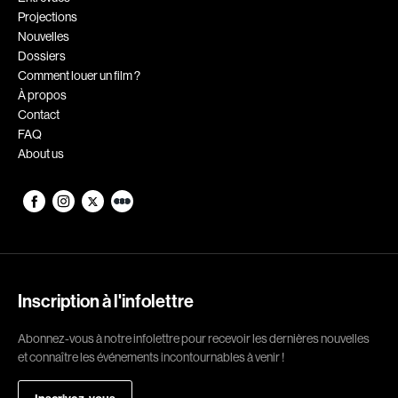
Projections
Romantiques
Science-fiction
Nouvelles
Sports
Thrillers
Dossiers
Comment louer un film ?
Western
À propos
Contact
Décennies
FAQ
About us
1920
1930
1940
1950
1960
1970
1980
1990
2000
2010
Inscription à l'infolettre
2020
Abonnez-vous à notre infolettre pour recevoir les dernières nouvelles
Réalisateur
et connaître les événements incontournables à venir !
(Daniel Grou) Podz
Absa Moussa Sene