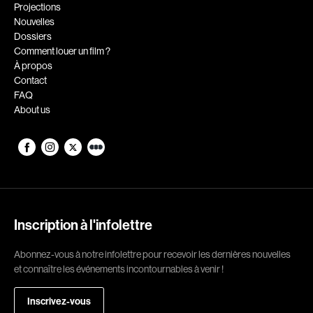
Romantiques
Science-fiction
Projections
Nouvelles
Sports
Thrillers
Dossiers
Western
Comment louer un film ?
À propos
Décennies
Contact
FAQ
1920
1930
About us
1940
1950
1960
1970
1980
1990
2000
2010
2020
Inscription à l'infolettre
Réalisateur
Abonnez-vous à notre infolettre pour recevoir les dernières nouvelles
et connaître les événements incontournables à venir !
(Daniel Grou) Podz
Absa Moussa Sene
Adam Camil
Adam Mark
Inscrivez-vous