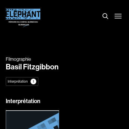
Menu
Explorer le répertoire
Projections
Entrevues
Nouvelles
Filmographie
À propos
Basil Fitzgibbon
Dossiers
Interprétation
1
Comment louer un film ?
Contact
Interprétation
FAQ
About us