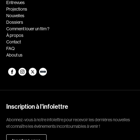
Romantiques
Science-fiction
Entrevues
Projections
Sports
Thrillers
Nouvelles
Western
Dossiers
Comment louer un film ?
À propos
Décennies
Contact
1920
1930
FAQ
About us
1940
1950
1960
1970
1980
1990
2000
2010
2020
Inscription à l'infolettre
Réalisateur
Abonnez-vous à notre infolettre pour recevoir les dernières nouvelles
(Daniel Grou) Podz
Absa Moussa Sene
et connaître les événements incontournables à venir !
Adam Camil
Adam Mark