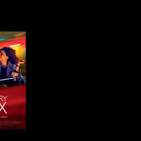
Indépendants
Musicaux
Romantiques
Sports
Western
Décennies
Recherche par mots-clés
Films, personnes, entrevues, bandes annonces ...
1920
1940
1960
1980
2000
2020