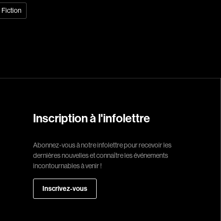
Fiction
Réalisateur
(Daniel Grou) Po
Adam Camil
Adams Dominiqu
Albernhe Trembl
Aliassa Babek
Allard Gabriel
Inscription à l'infolettre
Allen Jeremy Pete
Abonnez-vous à notre infolettre pour recevoir les
Almond Paul
dernières nouvelles et connaître les événements
André G. Laurain
incontournables à venir !
Angrignon Yves
Inscrivez-vous
Antaki Joseph
Arango Juan And