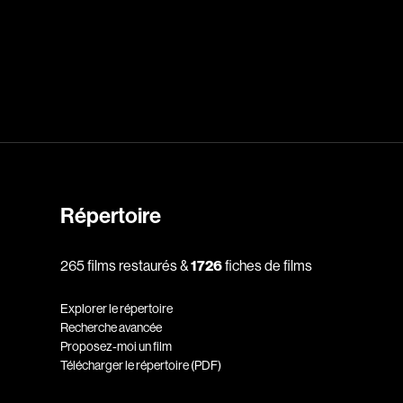
dz
Absa Moussa Sene
Adam Mark
e
Alacchi Carlo
ay Édouard
Albert Geneviève
Alkhalidey Adib
Allard Geneviève
Répertoire
r
Alleyn Jennifer
265 films restaurés &
1726
fiches de films
Anderson Michael
e
Angers Richard
Explorer le répertoire
Annaud Jean-Jacques
Recherche avancée
Proposez-moi un film
Anthian Pierre
Télécharger le répertoire (PDF)
rés
Arcand Paul