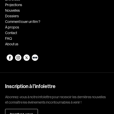
Projections
Romantiques
Science-fiction
Nouvelles
Sports
Thrillers
Dossiers
Comment louer un film ?
Western
À propos
Contact
Décennies
FAQ
About us
1920
1930
1940
1950
1960
1970
1980
1990
2000
2010
Inscription à l'infolettre
2020
Abonnez-vous à notre infolettre pour recevoir les dernières nouvelles
Réalisateur
et connaître les événements incontournables à venir !
(Daniel Grou) Podz
Absa Moussa Sene