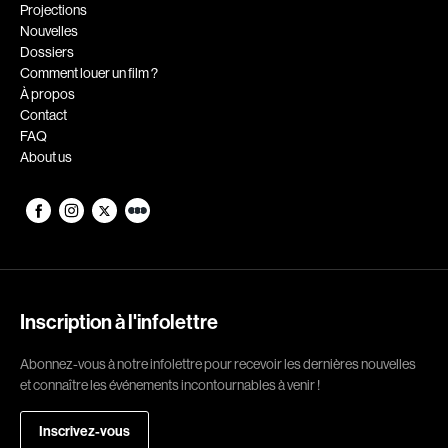
Romantiques
Science-fiction
Projections
Nouvelles
Sports
Thrillers
Dossiers
Western
Comment louer un film ?
À propos
Décennies
Contact
FAQ
1920
1930
About us
1940
1950
1960
1970
1980
1990
2000
2010
2020
Inscription à l'infolettre
Réalisateur
Abonnez-vous à notre infolettre pour recevoir les dernières nouvelles
et connaître les événements incontournables à venir !
(Daniel Grou) Podz
Absa Moussa Sene
Adam Camil
Adam Mark
Inscrivez-vous